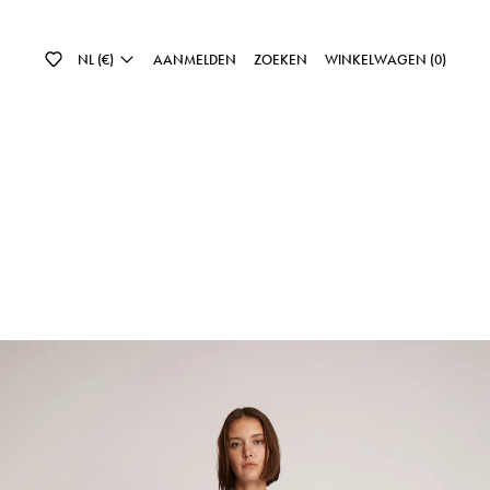
NL (€)
AANMELDEN
ZOEKEN
WINKELWAGEN (
0
)
TASHUMI - LIGHT BLUE