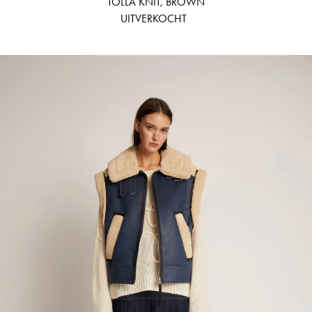
TOLLA KNIT, BROWN
UITVERKOCHT
TUPPA - BLUE
Inloggen vereist
Meld u aan bij uw account om producten aan uw verlanglijst toe te
voegen en uw eerder opgeslagen artikelen te bekijken.
LOGIN