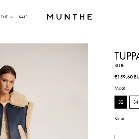
MENT
SALE
TUPP
BLUE
Normale pri
€159,60 E
Maat
32
34
Kleur