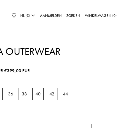
NL (€)
AANMELDEN
ZOEKEN
WINKELWAGEN (
0
)
A OUTERWEAR
js
Sale prijs
UR
€399,00 EUR
36
38
40
42
44