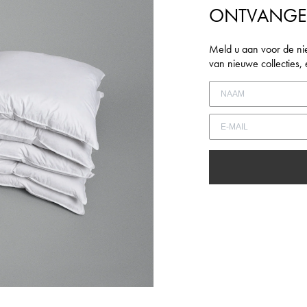
Inloggen vereist
ONTVANG
Meld u aan bij uw account om producten aan uw verlanglijst toe te
voegen en uw eerder opgeslagen artikelen te bekijken.
Meld u aan voor de ni
van nieuwe collecties
LOGIN