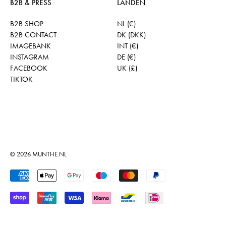
B2B & PRESS
LANDEN
B2B SHOP
NL (€)
B2B CONTACT
DK (DKK)
IMAGEBANK
INT (€)
INSTAGRAM
DE (€)
FACEBOOK
UK (£)
TIKTOK
© 2026
MUNTHE.NL
Geaccepteerde betalingen