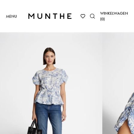
WINKELWAGEN
MENU
(
0
)