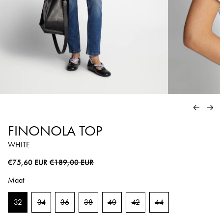
VORIG
VO
FINONOLA TOP
WHITE
Normale prijs
Sale prijs
€75,60 EUR
€189,00 EUR
Maat
32
34
36
38
40
42
44