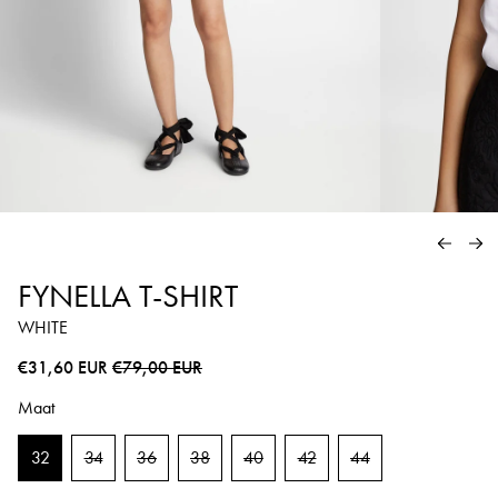
VORIG
VO
FYNELLA T-SHIRT
WHITE
Normale prijs
Sale prijs
€31,60 EUR
€79,00 EUR
Maat
32
34
36
38
40
42
44