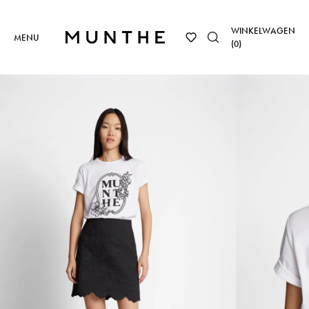
WINKELWAGEN
MENU
(
0
)