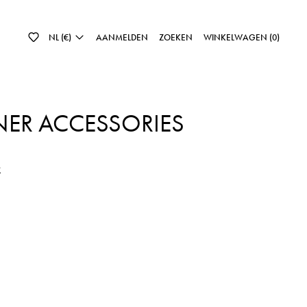
NL (€)
AANMELDEN
ZOEKEN
WINKELWAGEN (
0
)
NER ACCESSORIES
js
R