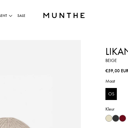
MENT
SALE
LIKA
BEIGE
Normale pri
€59,00 EU
Maat
OS
Kleur