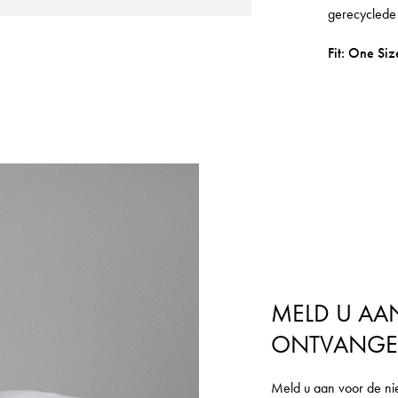
gerecyclede
Fit: One Siz
MELD U AA
ONTVANG
Inloggen vereist
Meld u aan voor de ni
Meld u aan bij uw account om producten aan uw verlanglijst toe te