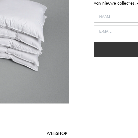
van nieuwe collecties
voegen en uw eerder opgeslagen artikelen te bekijken.
LOGIN
WEBSHOP