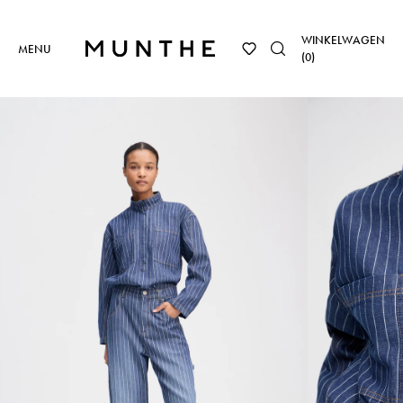
WINKELWAGEN
MENU
(
0
)