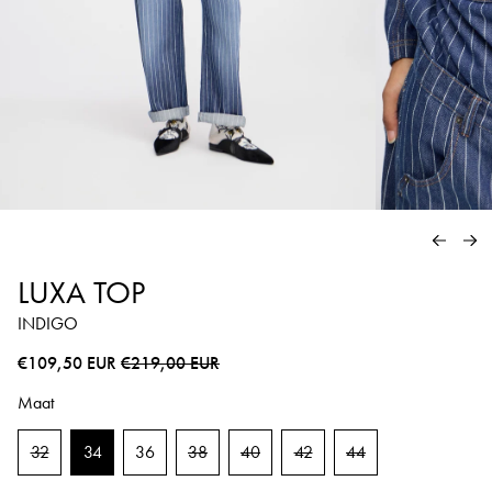
VORIG
VO
LUXA TOP
INDIGO
Normale prijs
Sale prijs
€109,50 EUR
€219,00 EUR
Maat
32
34
36
38
40
42
44