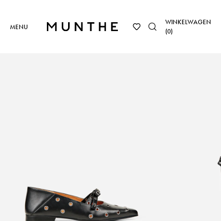
WINKELWAGEN
MENU
(
0
)