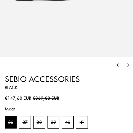
VORIG
VO
SEBIO ACCESSORIES
BLACK
Normale prijs
Sale prijs
€147,60 EUR
€369,00 EUR
Maat
36
37
38
39
40
41