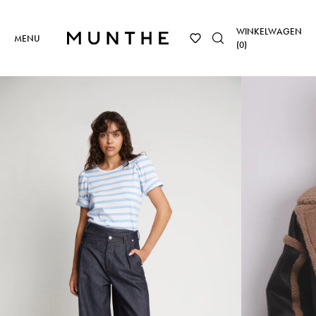
WINKELWAGEN
MENU
(
0
)
VIDEO AFSPELE