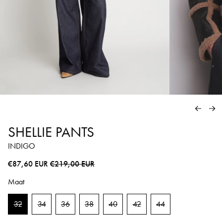
VORIG
VO
SHELLIE PANTS
INDIGO
Normale prijs
Sale prijs
€87,60 EUR
€219,00 EUR
Maat
32
34
36
38
40
42
44