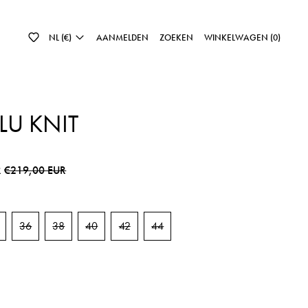
NL (€)
AANMELDEN
ZOEKEN
WINKELWAGEN (
0
)
LLU KNIT
js
Sale prijs
R
€219,00 EUR
36
38
40
42
44