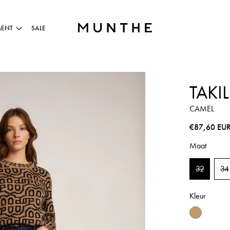
MENT
SALE
TAKI
CAMEL
Normale pri
€87,60 EU
Maat
32
34
Kleur