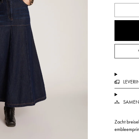
LEVERI
SAMEN
Zacht breis
embleemprint