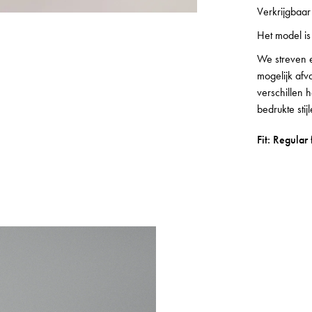
Verkrijgbaar
Het model i
We streven e
mogelijk afva
verschillen h
bedrukte stij
Fit: Regular f