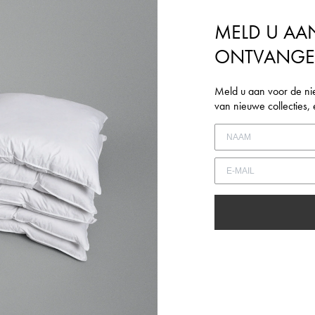
Inloggen vereist
MELD U AA
Meld u aan bij uw account om producten aan uw verlanglijst toe te
ONTVANG
voegen en uw eerder opgeslagen artikelen te bekijken.
LOGIN
Meld u aan voor de ni
van nieuwe collecties