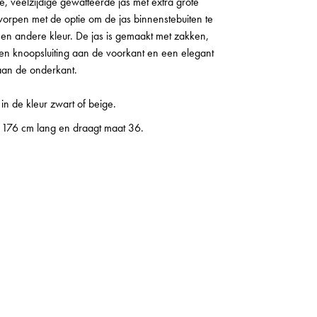
e, veelzijdige gewatteerde jas met extra grote
orpen met de optie om de jas binnenstebuiten te
en andere kleur. De jas is gemaakt met zakken,
en knoopsluiting aan de voorkant en een elegant
aan de onderkant.
 in de kleur zwart of beige.
 176 cm lang en draagt maat 36.