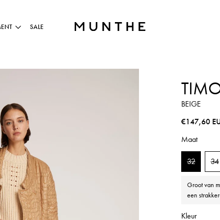
MENT
SALE
VIDEO AFSPELEN
TIMO
BEIGE
Normale pri
€147,60 E
Maat
32
34
Groot van m
een strakker
Kleur