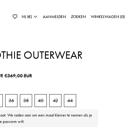
NL (€)
AANMELDEN
ZOEKEN
WINKELWAGEN (
0
)
THIE OUTERWEAR
js
Sale prijs
UR
€369,00 EUR
36
38
40
42
44
aat. We raden aan om een maat kleiner te nemen als je
e pasvorm wilt.