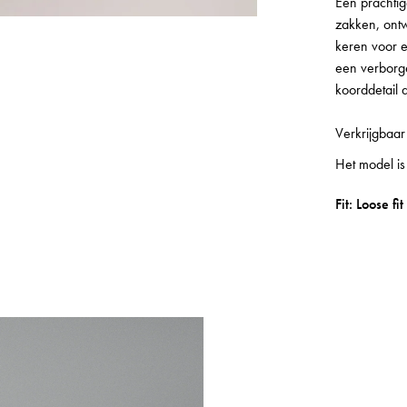
Een prachtig
zakken, ontw
keren voor e
een verborg
koorddetail 
Verkrijgbaar
Het model is
Fit: Loose fit