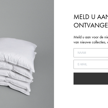
Inloggen vereist
MELD U AA
Meld u aan bij uw account om producten aan uw verlanglijst toe te
ONTVANG
voegen en uw eerder opgeslagen artikelen te bekijken.
LOGIN
Meld u aan voor de ni
van nieuwe collecties